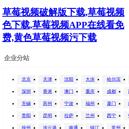
草莓视频破解版下载,草莓视频
色下载,草莓视频APP在线看免
费,黄色草莓视频污下载
企业分站
北京
天津
沈阳
大连
哈尔滨
深圳
香港
澳门
重庆
成都
无锡
苏州
宁波
福州
厦门
贵阳
昆明
拉萨
兰州
西宁
徐州
连云港
南通
镇江
常州