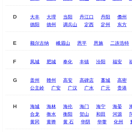
D
大丰
大理
当阳
丹江口
丹阳
儋州
德阳
德州
调兵山
定西
定州
东方
E
额尔古纳
峨眉山
恩平
恩施
二连浩特
F
凤城
肥城
奉化
丰镇
汾阳
福安
G
盖州
赣州
高安
高碑店
藁城
高密
公主岭
广安
广汉
广水
广元
贵港
H
海城
海林
海伦
海门
海宁
海晏
合龙
衡水
衡阳
贺山
和田
河源
黄冈
黄骅
黄 石
华阴
华蓥
化州