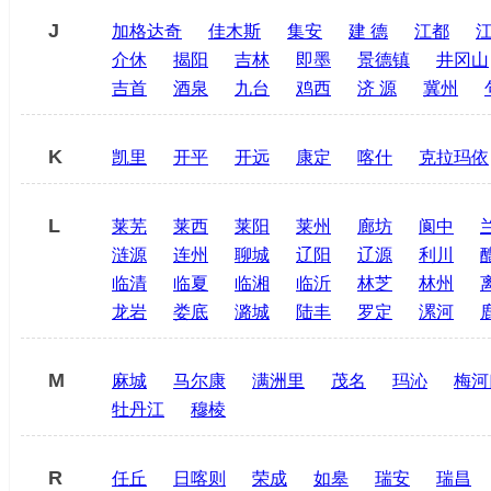
J
加格达奇
佳木斯
集安
建 德
江都
介休
揭阳
吉林
即墨
景德镇
井冈山
吉首
酒泉
九台
鸡西
济 源
冀州
K
凯里
开平
开远
康定
喀什
克拉玛依
L
莱芜
莱西
莱阳
莱州
廊坊
阆中
涟源
连州
聊城
辽阳
辽源
利川
临清
临夏
临湘
临沂
林芝
林州
龙岩
娄底
潞城
陆丰
罗定
漯河
M
麻城
马尔康
满洲里
茂名
玛沁
梅河
牡丹江
穆棱
R
任丘
日喀则
荣成
如皋
瑞安
瑞昌