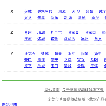
X
兴城
香格里拉
湘潭
湘 乡
襄阳
咸
兴义
辛集
新乐
新 密
新民
新乡
Z
枣庄
增城
扎兰屯
张家界
张家口
漳
庄河
诸城
诸暨
驻马店
涿州
自贡
Y
牙克石
盐城
阳春
阳江
阳泉
扬中
营口
鹰潭
伊宁
义乌
宜兴
益阳
原平
禹城
玉门
运城
云浮
玉溪
网站首页
|
关于草莓视频破解版下载
东莞市草莓视频破解版下载农产品
网站地图