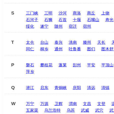
S
三门峡
三明
沙河
商洛
商丘
上饶
石河子
石狮
石首
十堰
石嘴山
寿光
绥化
遂宁
随州
宿迁
宿州
T
太仓
台山
泰兴
洮南
滕州
天长
同仁
桐乡
通州
吐鲁番
图们
图木舒
P
磐石
攀枝花
蓬莱
彭州
平安
平顶山
萍乡
Q
潜江
启东
青铜峡
庆阳
清远
清镇
W
万宁
万源
卫辉
渭南
文昌
文登
五家渠
乌兰浩特
乌苏
武威
武穴
武