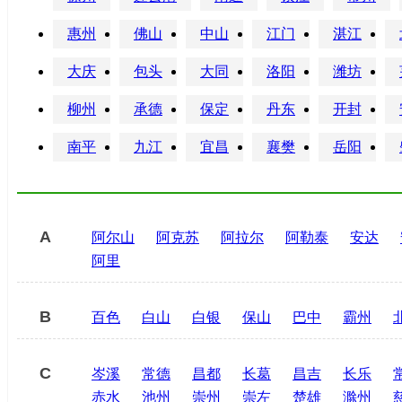
惠州
佛山
中山
江门
湛江
大庆
包头
大同
洛阳
潍坊
柳州
承德
保定
丹东
开封
南平
九江
宜昌
襄樊
岳阳
A
阿尔山
阿克苏
阿拉尔
阿勒泰
安达
阿里
B
百色
白山
白银
保山
巴中
霸州
C
岑溪
常德
昌都
长葛
昌吉
长乐
赤水
池州
崇州
崇左
楚雄
滁州